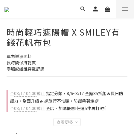
時尚輕巧遮陽帽 X SMILEY有
錢花帆布包
單向導濕面料
長時間保持乾爽
零觸感纖維穿戴舒適
至
08/17 04:00
截止
指定分類，8/6~8/17 全館85折起🔥夏日防
護力，全面升級🔥 🌈旅行不怕曬，防護帶著走🌈
至
08/17 04:00
截止
全店，加碼優惠I任選5件再打9折
查看更多