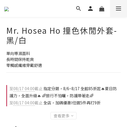
Mr. Hosea Ho 撞色休閒外套-
黑/白
單向導濕面料
長時間保持乾爽
零觸感纖維穿戴舒適
至
08/17 04:00
截止
指定分類，8/6~8/17 全館85折起🔥夏日防
護力，全面升級🔥 🌈旅行不怕曬，防護帶著走🌈
至
08/17 04:00
截止
全店，加碼優惠I任選5件再打9折
查看更多