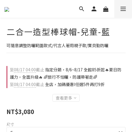
二合一造型棒球帽-兒童-藍
可隨意調整防曬範圍款式/代言人著用親子款/寶貝勤防曬
至
08/17 04:00
截止
指定分類，8/6~8/17 全館85折起🔥夏日防
護力，全面升級🔥 🌈旅行不怕曬，防護帶著走🌈
至
08/17 04:00
截止
全店，加碼優惠I任選5件再打9折
查看更多
NT$3,080
尺寸