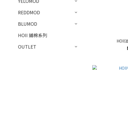
YELOMOD
REDDMOD
BLUMOD
HOII 鋪棉系列
HOI
OUTLET