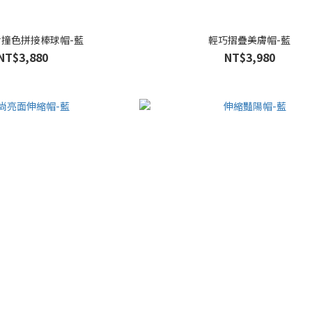
撞色拼接棒球帽-藍
輕巧摺疊美膚帽-藍
NT$3,880
NT$3,980