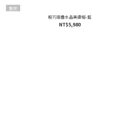
售完
輕巧摺疊水晶美膚帽-藍
NT$5,980