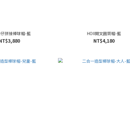
I牛仔拼接棒球帽-藍
HOII開叉圓筒帽-藍
NT$3,880
NT$4,180