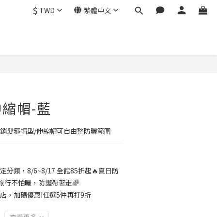
$
TWD
繁體中文
立即購買
縮帽-藍
熱銷髮箍帽型/伸縮帽可自由整防曬範圍
定分類，8/6~8/17 全館85折起🔥夏日防
旅行不怕曬，防護帶著走🌈
店，加碼優惠I任選5件再打9折