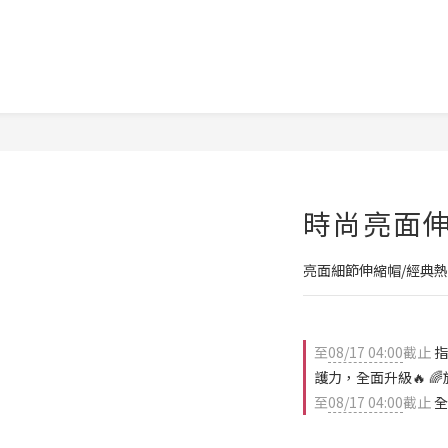
時尚亮面伸
亮面細節伸縮帽/經典
至
08/17 04:00
截止
指
護力，全面升級🔥 
至
08/17 04:00
截止
全