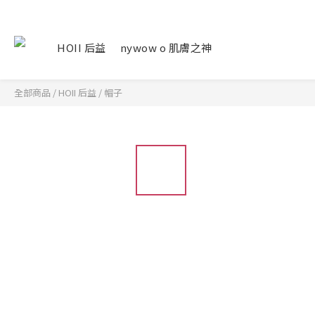
HOII 后益
nywow o 肌膚之神
全部商品
/
HOII 后益
/
帽子