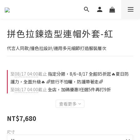
拼色拉鍊造型連帽外套-紅
代言人同款/撞色拉設計/運用多元細節打造服裝層次
至
08/17 04:00
截止
指定分類，8/6~8/17 全館85折起🔥夏日防
護力，全面升級🔥 🌈旅行不怕曬，防護帶著走🌈
至
08/17 04:00
截止
全店，加碼優惠I任選5件再打9折
查看更多
NT$7,680
尺寸