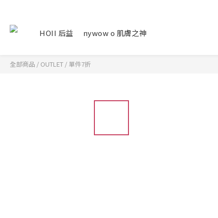
HOII 后益
nywow o 肌膚之神
全部商品
/
OUTLET
/
單件7折