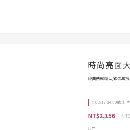
時尚亮面大
經典熱銷帽型/後為魔
至
08/17 04:00
截止
全
NT$2,156
NT$
尺寸