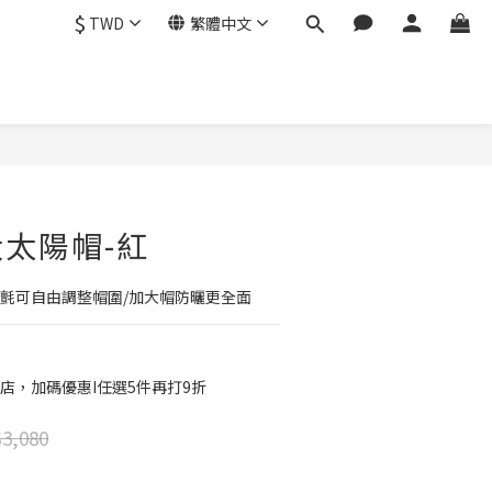
$
TWD
繁體中文
立即購買
太陽帽-紅
鬼氈可自由調整帽圍/加大帽防曬更全面
店，加碼優惠I任選5件再打9折
3,080