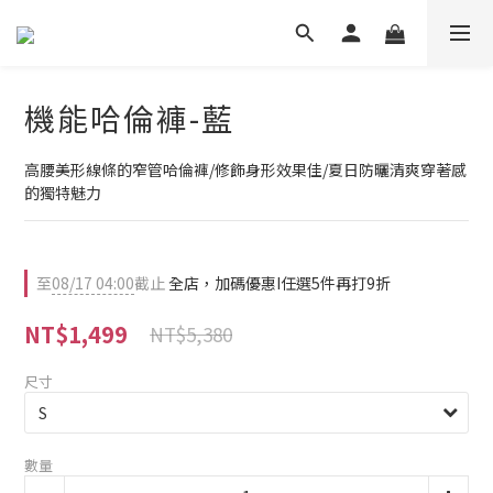
機能哈倫褲-藍
高腰美形線條的窄管哈倫褲/修飾身形效果佳/夏日防曬清爽穿著感
的獨特魅力
至
08/17 04:00
截止
全店，加碼優惠I任選5件再打9折
NT$1,499
NT$5,380
尺寸
數量