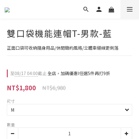
雙口袋機能連帽T-男款-藍
正面口袋可收納隨身用品/休閒簡約風格/立體車縫線更俐落
至
08/17 04:00
截止
全店，加碼優惠I任選5件再打9折
NT$1,800
NT$6,980
尺寸
數量