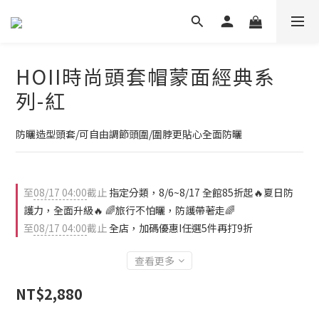
HOII時尚頭套帽蒙面經典系
列-紅
防曬造型頭套/可自由調節頭圍/圍脖更貼心全面防曬
至
08/17 04:00
截止
指定分類，8/6~8/17 全館85折起🔥夏日防
護力，全面升級🔥 🌈旅行不怕曬，防護帶著走🌈
至
08/17 04:00
截止
全店，加碼優惠I任選5件再打9折
查看更多
NT$2,880