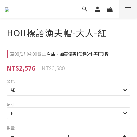
HOII標語漁夫帽-大人-紅
至
08/17 04:00
截止
全店，加碼優惠I任選5件再打9折
NT$2,576
NT$3,680
顏色
尺寸
數量