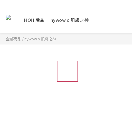
HOII 后益
nywow o 肌膚之神
全部商品
/
nywow o 肌膚之神