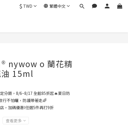
$
TWD
繁體中文
立即購買
 nywow o 蘭花精
 15ml
定分類，8/6~8/17 全館85折起🔥夏日防
旅行不怕曬，防護帶著走🌈
店，加碼優惠I任選5件再打9折
查看更多