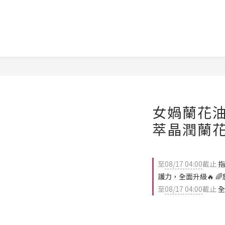
女媧蘭花油®
萃晶潤蘭花油
至
08/17 04:00
截止
指
護力，全面升級🔥 
至
08/17 04:00
截止
全