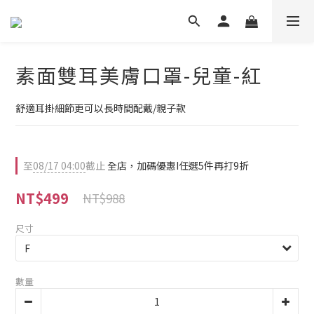
素面雙耳美膚口罩-兒童-紅
舒適耳掛細節更可以長時間配戴/親子款
至
08/17 04:00
截止
全店，加碼優惠I任選5件再打9折
NT$499
NT$988
尺寸
數量