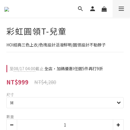
彩虹圓領T-兒童
HOI經典三色上衣/色塊設計活潑鮮明/圓領設計不勒脖子
至
08/17 04:00
截止
全店，加碼優惠I任選5件再打9折
NT$999
NT$4,280
尺寸
數量