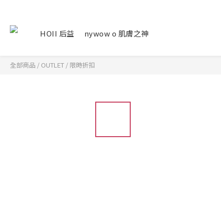
HOII 后益
nywow o 肌膚之神
全部商品
/
OUTLET
/
限時折扣