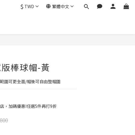
$
TWD
繁體中文
立即購買
版棒球帽-黃
曬範圍可更全面/帽後可自由整帽圍
店，加碼優惠I任選5件再打9折
800