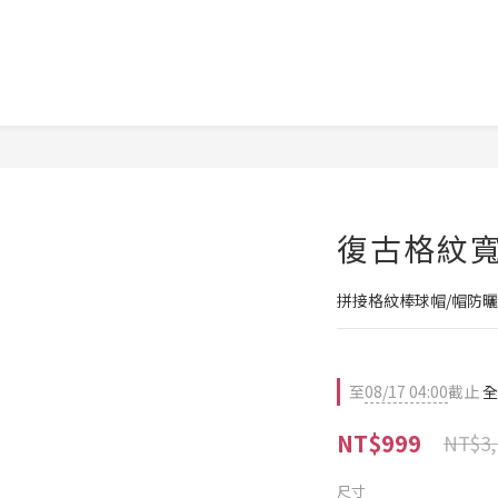
復古格紋寬
拼接格紋棒球帽/帽防
至
08/17 04:00
截止
全
NT$999
NT$3,
尺寸