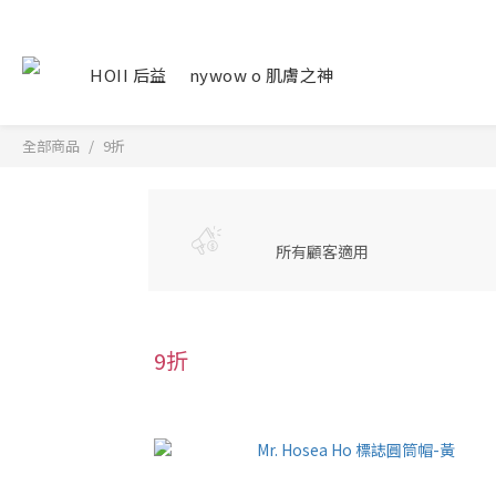
HOII 后益
nywow o 肌膚之神
全部商品
9折
所有顧客適用
9折