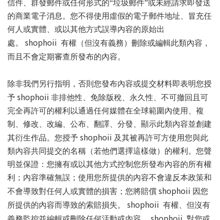
信件、群發郵件或任何形式的“垃圾郵件”或未經請求即發送
的商業電子消息。您不得使用虛假的電子郵件地址、冒充任
何人或實體、或以其他方式誤導內容的原始出
shophoii
處。
有權（但沒有義務）刪除或編輯此類內容，
而且不會定期審查所發布的內容。
除非我們另行指明，否則您發布內容或提交材料即表明您授
shophoii
予
非排他性、免除版稅、永久性、不可撤回且可
完全再許可的權利以通過任何媒體在全球範圍內使用、複
制、修改、改編、公布、翻譯、分發、顯示此類內容並創建
shophoii
其衍生作品。您授予
及其被再許可方使用您與此
類內容共同提交的名稱（若他們選擇這樣做）的權利。您聲
明並保證：您擁有或以其他方式控制您所發布內容的所有權
利；內容準確無誤；使用您所提供的內容不會違反本政策和
shophoii
不會導致對任何人或實體的損害；您將賠償
因您
shophoii
所提供的內容而導致的索賠損失。
有權、但沒有
shophoii
義務監控並編輯或刪除任何活動或內容。
對您或