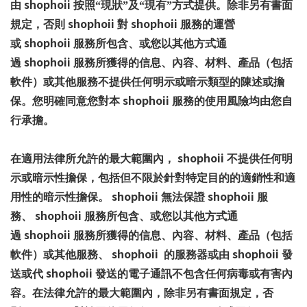
shophoii
由
按照“現狀”及“現有”方式提供。除非另有書面
shophoii
shophoii
規定，否則
對
服務的運營
shophoii
或
服務所包含、或您以其他方式通
shophoii
過
服務所獲得的信息、內容、材料、產品（包括
軟件）或其他服務不提供任何明示或暗示類型的陳述或擔
shophoii
保。您明確同意您對本
服務的使用風險均由您自
行承擔。
shophoii
在適用法律所允許的最大範圍內，
不提供任何明
示或暗示性擔保，包括但不限於針對特定目的的適銷性和適
shophoii
shophoii
用性的暗示性擔保。
無法保證
服
shophoii
務、
服務所包含、或您以其他方式通
shophoii
過
服務所獲得的信息、內容、材料、產品（包括
shophoii
shophoii
軟件）或其他服務、
的服務器或由
發
shophoii
送或代
發送的電子通訊不包含任何病毒或有害內
容。在法律允許的最大範圍內，除非另有書面規定，否