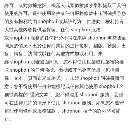
許可；或對數據挖掘、機器人或類似數據收集和提取工具的
使用的許可。這些使用條件或任何服務條款中未明確授予您
shophoii
的所有權利均由
或其許可方、供應商、權利持有
shophoii
人或其他內容提供者保留。任何
服務
shophoii
shophoii
或
服務的任何部分不得在未經
明確書面
同意的情況下出於任何商業目的進行複制、翻版、抄襲、出
售、轉售、訪問或以任何其他方式加以利用。未
shophoii
經
明確書面同意，您不得使用框架或框架技術攫
shophoii
取
的任何商標、徽標或其他專有信息（包括圖
shophoii
像、文本、頁面布局或格式）。未經
明確書面同
shophoii
意，您不得使用任何中繼標記或任何其他使用
名
shophoii
稱或商標的“隱藏文本”。您不得濫用
服務。您僅
shophoii
可在法律允許的情形下使用
服務。如果您不遵守
shophoii
這些使用條件或服務條款，
授予的許可將被終
止。