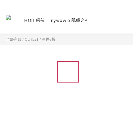
HOII 后益
nywow o 肌膚之神
全部商品
/
OUTLET
/
單件7折