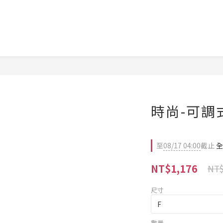
時尚-可調
至
08/17 04:00
截止
全
NT$1,176
NT$
尺寸
數量