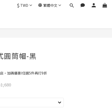
$
TWD
繁體中文
立即購買
式圓筒帽-黑
店，加碼優惠I任選5件再打9折
1,680