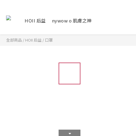
HOII 后益
nywow o 肌膚之神
全部商品
/
HOII 后益
/
口罩