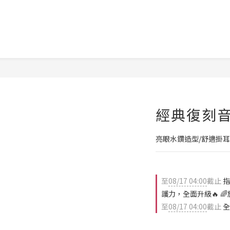
經典復刻音
亮眼水鑽造型/舒適掛耳
至
08/17 04:00
截止
指
護力，全面升級🔥 
至
08/17 04:00
截止
全