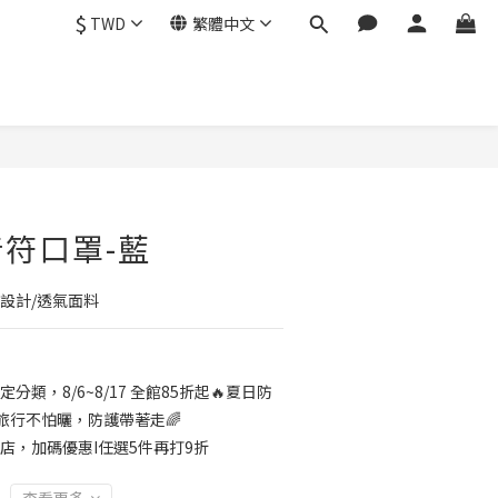
$
TWD
繁體中文
立即購買
符口罩-藍
設計/透氣面料
定分類，8/6~8/17 全館85折起🔥夏日防
旅行不怕曬，防護帶著走🌈
店，加碼優惠I任選5件再打9折