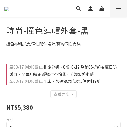
時尚-撞色連帽外套-黑
撞色布料拼接/個性配件設計/簡約個性支線
至
08/17 04:00
截止
指定分類，8/6~8/17 全館85折起🔥夏日防
護力，全面升級🔥 🌈旅行不怕曬，防護帶著走🌈
至
08/17 04:00
截止
全店，加碼優惠I任選5件再打9折
查看更多
NT$5,380
尺寸