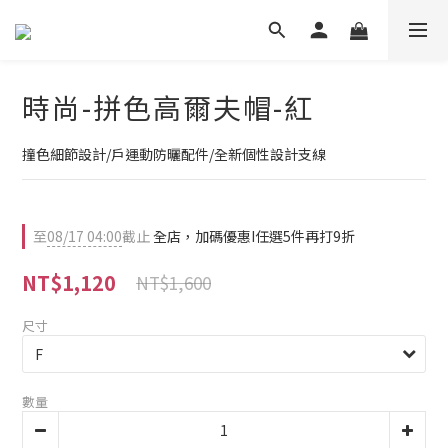
時尚-拼色高爾夫帽-紅
撞色細節設計/戶運動防曬配件/全新個性設計支線
至
08/17 04:00
截止
全店，加碼優惠I任選5件再打9折
NT$1,120
NT$1,600
尺寸
數量