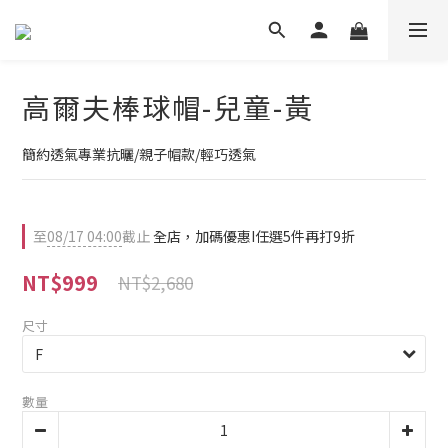
高爾夫棒球帽-兒童-黃
簡約透氣專業抗曬/親子帽款/輕巧透氣
至
08/17 04:00
截止
全店，加碼優惠I任選5件再打9折
NT$999
NT$2,680
尺寸
數量