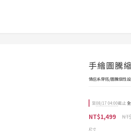
手繪圖騰縮
情侶系穿搭/圖騰個性設
至
08/17 04:00
截止
全
NT$1,499
NT$
尺寸