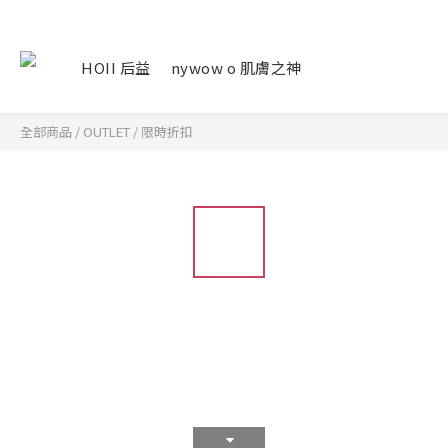
HOII 后益
nywow o 肌膚之神
全部商品
/
OUTLET
/
限時折扣