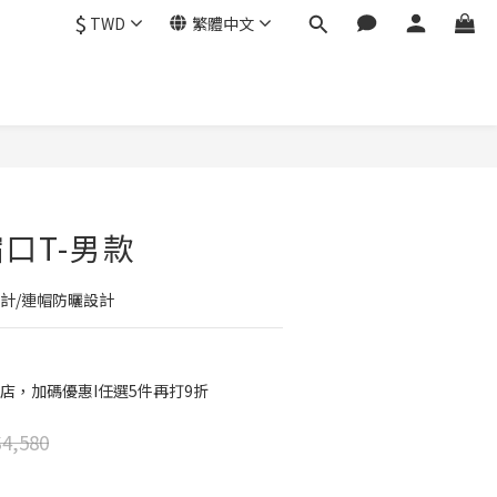
$
TWD
繁體中文
立即購買
口T-男款
計/連帽防曬設計
店，加碼優惠I任選5件再打9折
4,580