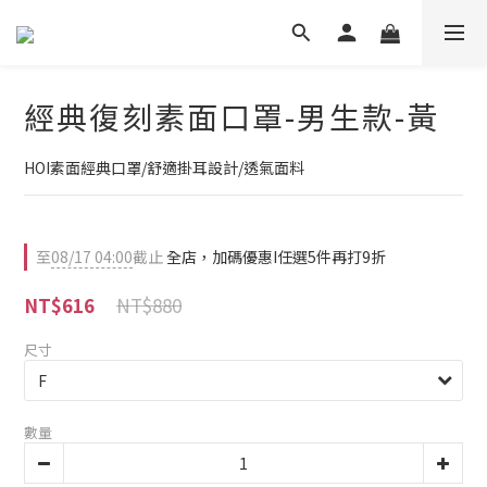
經典復刻素面口罩-男生款-黃
HOI素面經典口罩/舒適掛耳設計/透氣面料
至
08/17 04:00
截止
全店，加碼優惠I任選5件再打9折
NT$880
NT$616
尺寸
數量