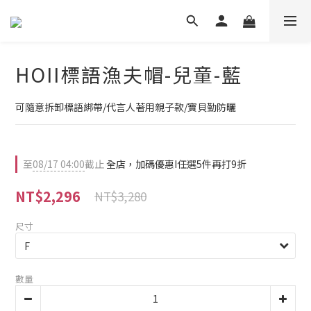
HOII標語漁夫帽-兒童-藍
可隨意拆卸標語綁帶/代言人著用親子款/寶貝勤防曬
至
08/17 04:00
截止
全店，加碼優惠I任選5件再打9折
NT$2,296
NT$3,280
尺寸
數量