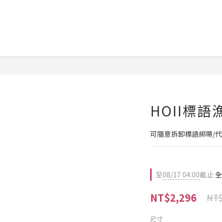
HOII標語
可隨意拆卸標語綁帶/
至
08/17 04:00
截止
全
NT$2,296
NT$
尺寸