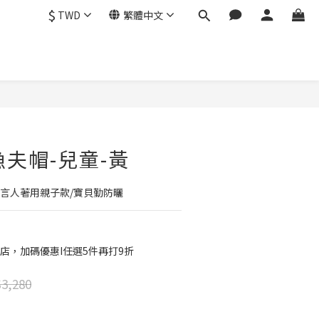
$
TWD
繁體中文
立即購買
漁夫帽-兒童-黃
代言人著用親子款/寶貝勤防曬
店，加碼優惠I任選5件再打9折
3,280