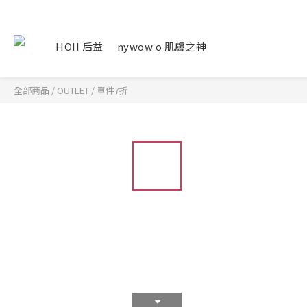
HOII 后益
nywow o 肌膚之神
全部商品
/
OUTLET
/
單件7折