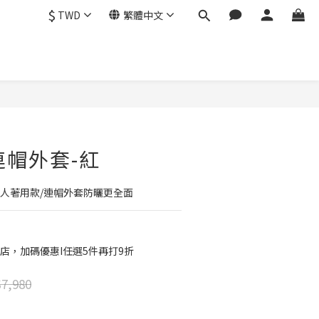
$
TWD
繁體中文
立即購買
連帽外套-紅
言人著用款/連帽外套防曬更全面
店，加碼優惠I任選5件再打9折
7,980