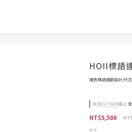
HOII標語
撞色標語細節設計/代
至
08/17 04:00
截止
全
NT$5,586
NT$
尺寸