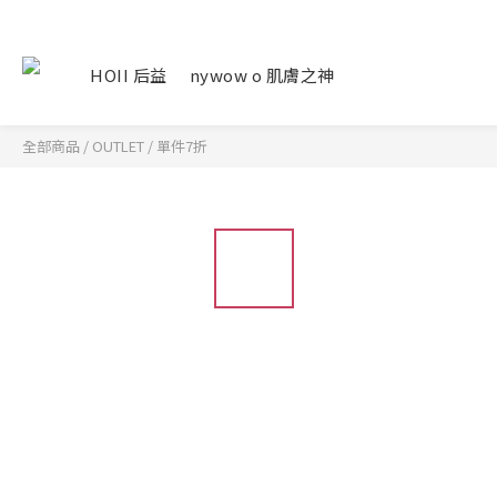
HOII 后益
nywow o 肌膚之神
全部商品
/
OUTLET
/
單件7折