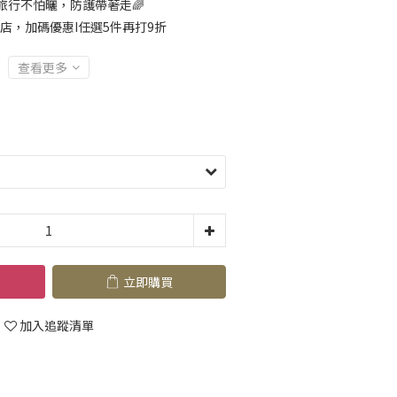
旅行不怕曬，防護帶著走🌈
店，加碼優惠I任選5件再打9折
查看更多
立即購買
加入追蹤清單