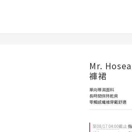
Mr. Hos
褲裙
單向導濕面料
長時間保持乾爽
零觸感纖維穿戴舒適
至
08/17 04:00
截止
指