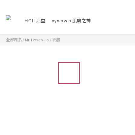
HOII 后益
nywow o 肌膚之神
全部商品
/
Mr. Hosea Ho
/
衣服