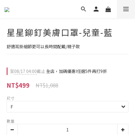
星星鉚釘美膚口罩-兒童-藍
舒適耳掛細節更可以長時間配戴/親子款
至
08/17 04:00
截止
全店，加碼優惠I任選5件再打9折
NT$499
NT$1,088
尺寸
數量