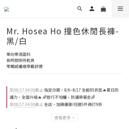
Mr. Hosea Ho 撞色休閒長褲-
黑/白
單向導濕面料
長時間保持乾爽
零觸感纖維穿戴舒適
至
08/17 04:00
截止
指定分類，8/6~8/17 全館85折起🔥夏日防
護力，全面升級🔥 🌈旅行不怕曬，防護帶著走🌈
至
08/17 04:00
截止
全店，加碼優惠I任選5件再打9折
查看更多