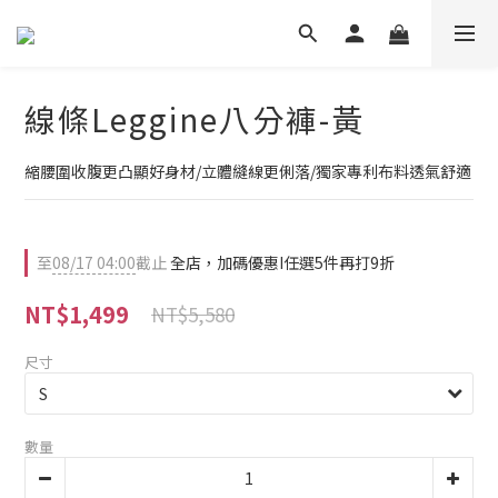
線條Leggine八分褲-黃
縮腰圍收腹更凸顯好身材/立體縫線更俐落/獨家專利布料透氣舒適
至
08/17 04:00
截止
全店，加碼優惠I任選5件再打9折
NT$1,499
NT$5,580
尺寸
數量