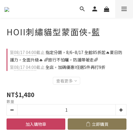
HOII刺繡貓型蒙面俠-藍
至
08/17 04:00
截止
指定分類，8/6~8/17 全館85折起🔥夏日防
護力，全面升級🔥 🌈旅行不怕曬，防護帶著走🌈
至
08/17 04:00
截止
全店，加碼優惠I任選5件再打9折
查看更多
NT$1,480
數量
加入購物車
立即購買