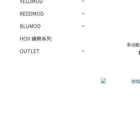
YELOMOD
REDDMOD
BLUMOD
HOII 鋪棉系列
多功能
OUTLET