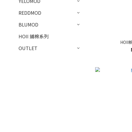
YELOMOD
REDDMOD
BLUMOD
HOII 鋪棉系列
HOI
OUTLET