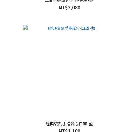
二合一造型棒球帽-兒童-藍
NT$3,080
經典復刻手指愛心口罩-藍
NT$1,180