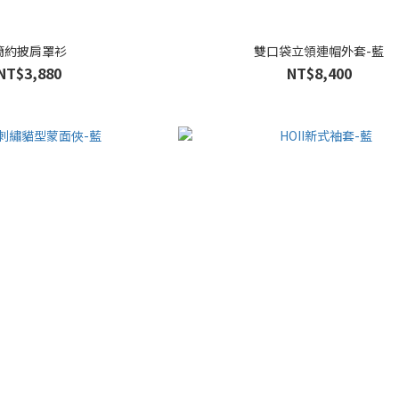
簡約披肩罩衫
雙口袋立領連帽外套-藍
NT$3,880
NT$8,400